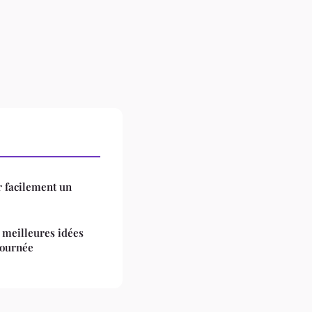
r facilement un
s meilleures idées
journée