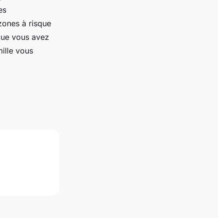
es
 zones à risque
 que vous avez
ille vous