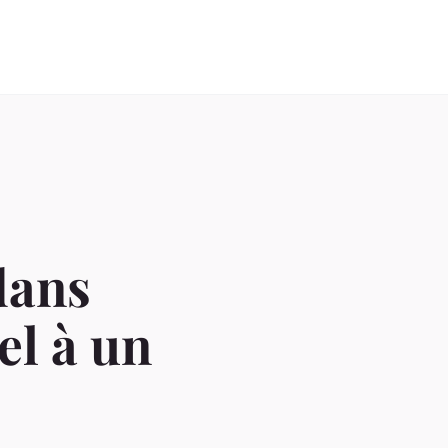
dans
el à un