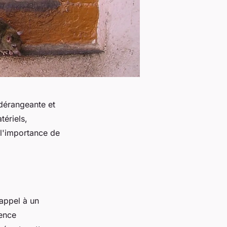
dérangeante et
ériels,
 l'importance de
e appel à un
ience