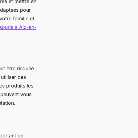
trée et mettre en
 adaptées pour
votre famille et
souris à Aix-en-
eut être risquée
utiliser des
es produits les
s peuvent vous
tation.
mportant de