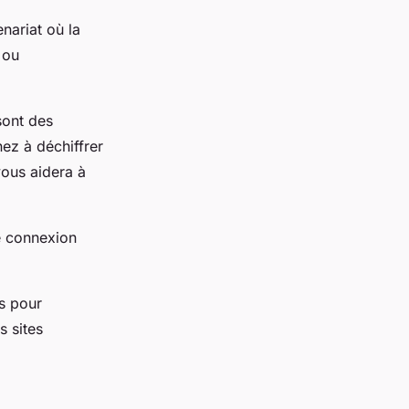
enariat où la
ou
sont des
ez à déchiffrer
vous aidera à
e connexion
s pour
 sites