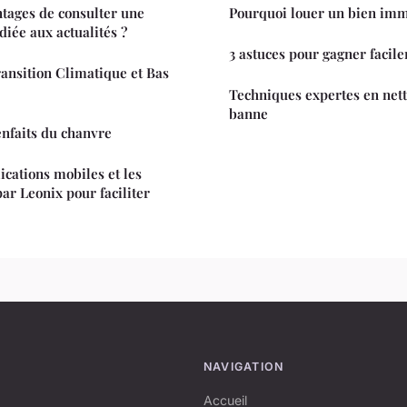
ntages de consulter une
Pourquoi louer un bien imm
iée aux actualités ?
3 astuces pour gagner facil
ransition Climatique et Bas
Techniques expertes en nett
banne
nfaits du chanvre
ications mobiles et les
ar Leonix pour faciliter
NAVIGATION
Accueil