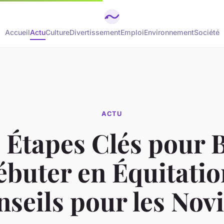
Accueil
Actu
Culture
Divertissement
Emploi
Environnement
Société
ACTU
 Étapes Clés pour 
buter en Équitatio
seils pour les Nov