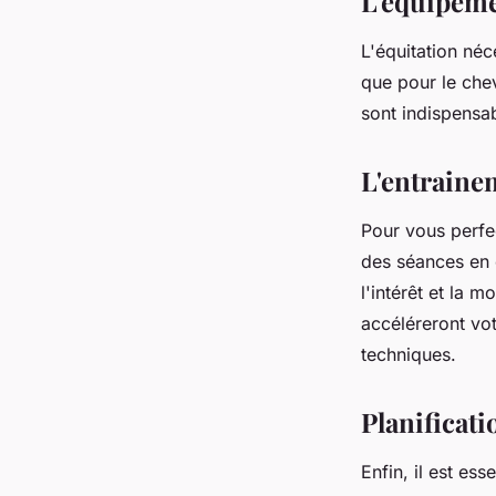
L'equipeme
L'équitation néc
que pour le che
sont indispensab
L'entrainem
Pour vous perfec
des séances en c
l'intérêt et la 
accéléreront vo
techniques.
Planificati
Enfin, il est es