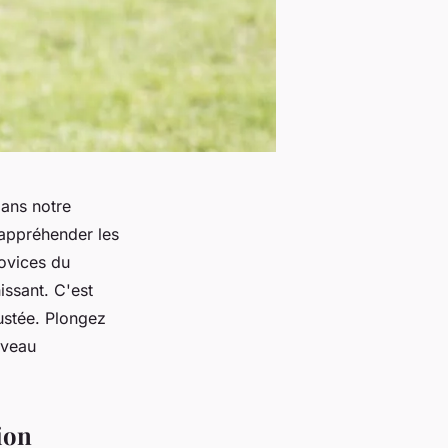
dans notre
'appréhender les
ovices du
issant. C'est
ustée. Plongez
uveau
tion