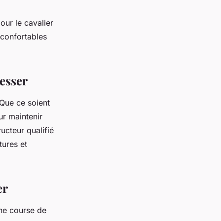
our le cavalier
 confortables
resser
 Que ce soient
ur maintenir
ructeur qualifié
tures et
er
une course de