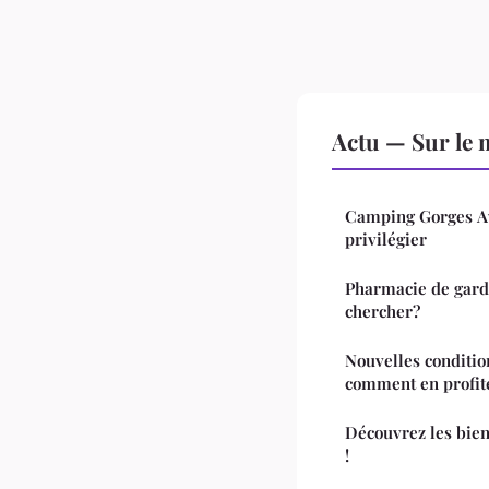
Actu — Sur le 
Camping Gorges Aveyron : l
privilégier
Pharmacie de garde
chercher?
Nouvelles condition
comment en profit
Découvrez les bien
!