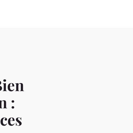
Bien
n :
ices