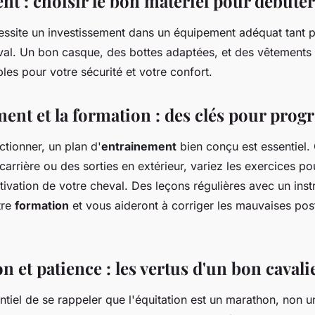
nt : choisir le bon matériel pour débuter
essite un investissement dans un équipement adéquat tant p
val. Un bon casque, des bottes adaptées, et des vêtements
les pour votre sécurité et votre confort.
ent et la formation : des clés pour prog
tionner, un plan d'
entrainement
bien conçu est essentiel.
arrière ou des sorties en extérieur, variez les exercices po
motivation de votre cheval. Des leçons régulières avec un inst
tre
formation
et vous aideront à corriger les mauvaises pos
on et patience : les vertus d'un bon cavali
sentiel de se rappeler que l'équitation est un marathon, non 