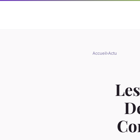
Accueil
›
Actu
Les
Dé
Con