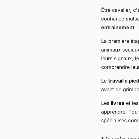
Être cavalier, c
confiance mutue
entrainement
, 
La première éta
animaux sociaux
leurs signaux, l
comprendre leurs
Le
travail à pie
avant de grimper
Les
livres
et le
apprendre. Pour
spécialisés co