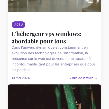
ACTU
L'hébergeur vps windows:
abordable pour tous
Dans l'univers dynamique et constamment en
évolution des technologies de l'information, la
présence sur le web est devenue une nécessité
incontournable, tant pour les entreprises que pour
les particul...
10 mai 2024
2 min de lecture →