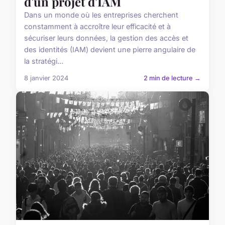
d'un projet d'IAM
Dans un monde où les entreprises cherchent
constamment à accroître leur efficacité et à
sécuriser leurs données, la gestion des accès et
des identités (IAM) devient une pierre angulaire de
la stratégi...
8 janvier 2024
2 min de lecture →