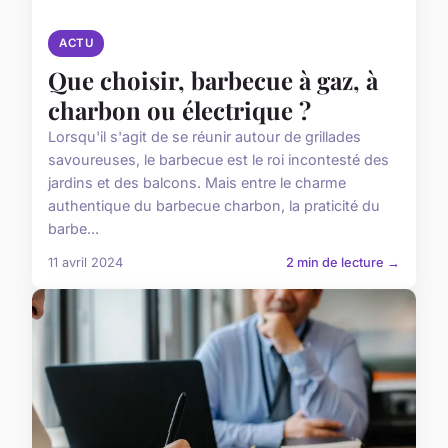
ACTU
Que choisir, barbecue à gaz, à
charbon ou électrique ?
Lorsqu'il s'agit de se réunir autour de grillades
savoureuses, le barbecue est le roi incontesté des
jardins et des balcons. Mais entre le charme
authentique du barbecue charbon, la praticité du
barbe...
11 avril 2024
2 min de lecture →