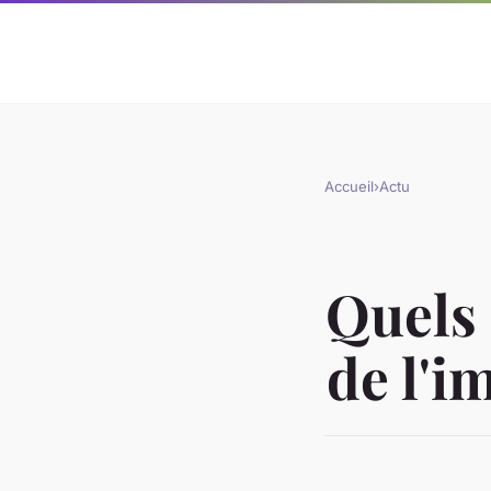
Accueil
›
Actu
Quels 
de l'i