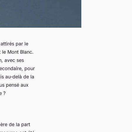
 attirés par le
 le Mont Blanc.
n, avec ses
econdaire, pour
is au-delà de la
ous pensé aux
e ?
ière de la part