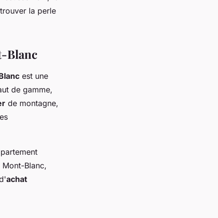
trouver la perle
t-Blanc
Blanc
est une
 haut de gamme,
er
de montagne,
tes
ppartement
e Mont-Blanc,
d'
achat