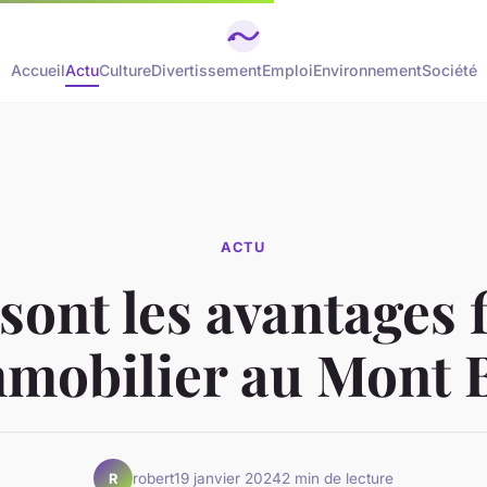
Accueil
Actu
Culture
Divertissement
Emploi
Environnement
Société
ACTU
sont les avantages 
mmobilier au Mont 
robert
19 janvier 2024
2 min de lecture
R