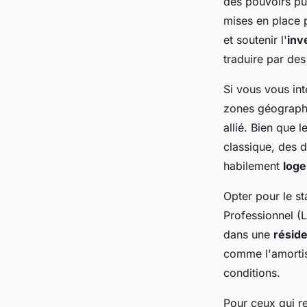
des pouvoirs pub
mises en place p
et soutenir l'
inv
traduire par de
Si vous vous int
zones géographi
allié. Bien que l
classique, des 
habilement
log
Opter pour le s
Professionnel (L
dans une
résid
comme l'amortis
conditions.
Pour ceux qui r