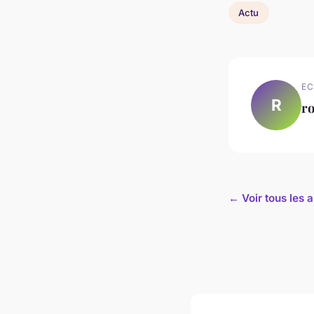
Actu
EC
R
ro
← Voir tous les a