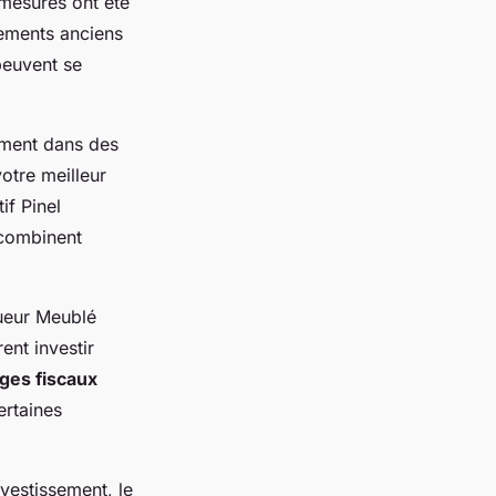
 mesures ont été
gements anciens
 peuvent se
ement dans des
otre meilleur
if Pinel
 combinent
ueur Meublé
ent investir
ges fiscaux
ertaines
vestissement, le