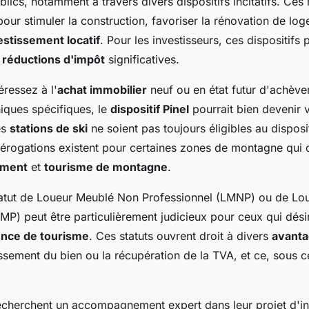
lics, notamment à travers divers dispositifs incitatifs. Ces
our stimuler la construction, favoriser la rénovation de lo
estissement locatif
. Pour les investisseurs, ces dispositifs
s
réductions d'impôt
significatives.
éressez à l'
achat immobilier
neuf ou en état futur d'achèv
ques spécifiques, le
dispositif Pinel
pourrait bien devenir v
es
stations de ski
ne soient pas toujours éligibles au disposit
dérogations existent pour certaines zones de montagne qui
ement
et
tourisme de montagne
.
tatut de Loueur Meublé Non Professionnel (LMNP) ou de Lo
MP) peut être particulièrement judicieux pour ceux qui désir
ence de tourisme
. Ces statuts ouvrent droit à divers
avanta
sement du bien ou la récupération de la TVA, et ce, sous c
echerchent un accompagnement expert dans leur projet d'in