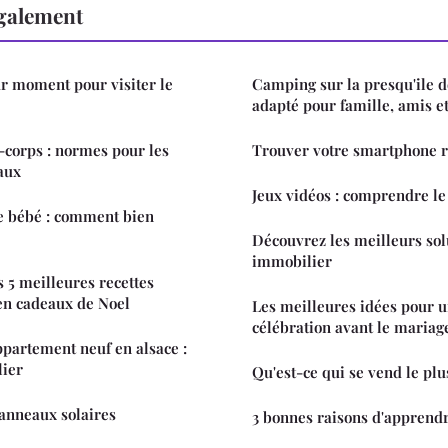
également
ur moment pour visiter le
Camping sur la presqu'ile d
adapté pour famille, amis e
-corps : normes pour les
Trouver votre smartphone r
aux
Jeux vidéos : comprendre le
e bébé : comment bien
Découvrez les meilleurs sol
immobilier
s 5 meilleures recettes
 en cadeaux de Noel
Les meilleures idées pour u
célébration avant le mariag
ppartement neuf en alsace :
lier
Qu'est-ce qui se vend le plu
panneaux solaires
3 bonnes raisons d'apprend