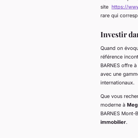
site
https://ww
rare qui corresp
Investir d
Quand on évoqu
référence incont
BARNES offre à 
avec une gamme 
internationaux.
Que vous recher
moderne à
Meg
BARNES Mont-Bl
immobilier
.