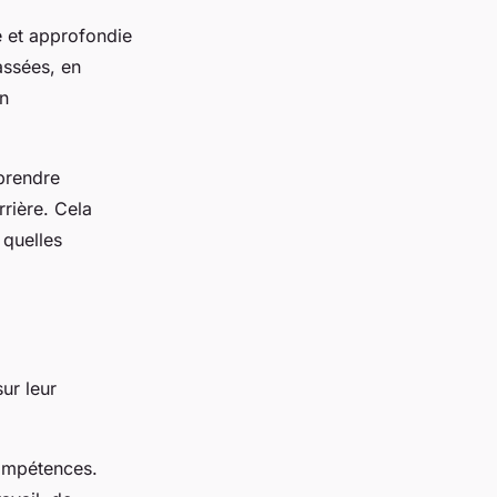
e et approfondie
assées, en
on
prendre
rrière. Cela
 quelles
ur leur
compétences.