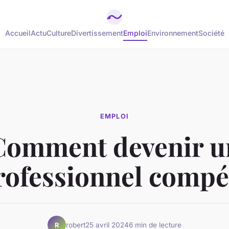
Accueil
Actu
Culture
Divertissement
Emploi
Environnement
Société
EMPLOI
Comment devenir u
rofessionnel compé
robert
25 avril 2024
6 min de lecture
R