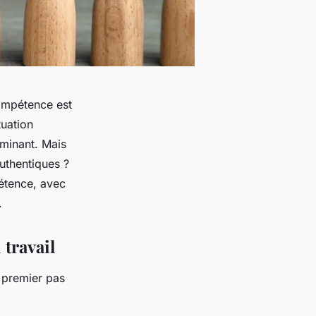
compétence est
tuation
rminant. Mais
uthentiques ?
pétence, avec
.
travail
 premier pas