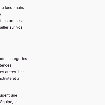
 au lendemain.
e
t les bonnes
iller sur vos
ndes catégories
étences
les autres. Les
tivité et à
oupent une
équipe, la