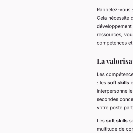
Rappelez-vous :
Cela nécessite 
développement p
ressources, vou
compétences et 
La valorisat
Les compétences
: les
soft skills
e
interpersonnelle
secondes concer
votre poste parti
Les
soft skills
so
multitude de co